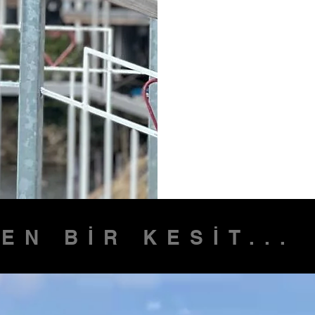
Avrupa'da 15 ülkeyi 
ise Ant Media TV You
sunmaya devam edi
Çok yakında bir TV 
kitlelerle buluşturaca
Sevgiler...
EN BİR KESİT...