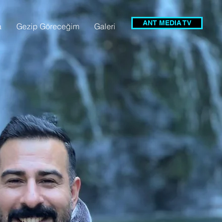
ANT MEDIA TV
a
Gezip Göreceğim
Galeri
ı