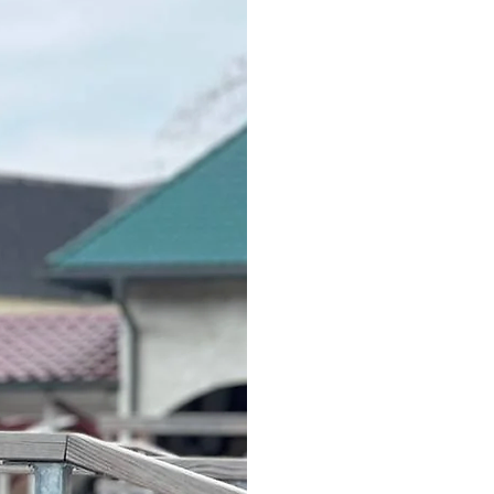
Sektörüne de özel bi
yoluna devam ettirme
Günümüzde bir çok a
Media tercih edilmekt
Ayrıca bir çok ünlü 
tarafından yürütülmek
Ant Media Dergimiz 
Ant Media Dergimizin
yer almakta olup, iş
ettiği bir dergi halin
Menajerlik ve PR hi
etmekteyim.
"Gezip Göreceğim" is