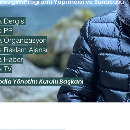
receğim Programı Yapımcısı ve Sunucusu
 Dergisi
a PR
a Organizasyon
a Reklam Ajansı
a Haber
a TV
edia Yönetim Kurulu Başkanı