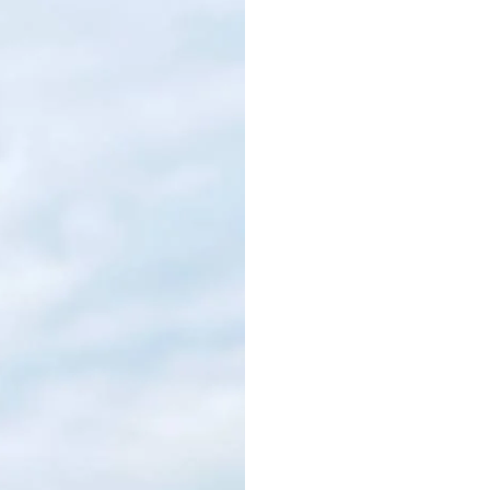
Arif Antlı Kimdir?
Elazığ Karakoçan doğ
annem de Malatyalı o
kültürüne aynı anda 
İlkokul, orta okul ve
okudum.
2000 yılında İstanbul
çalıştıktan sonra üni
verdikten sonra Eski
öğretimden devam e
Ant Media'yı 2007 yı
firması olarak kurdu
2013 yılında Menajer