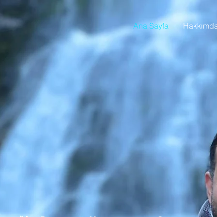
Ana Sayfa
Hakkımd
rif Antl