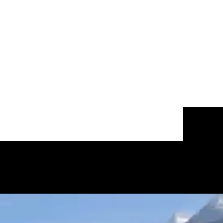
gezerek oralarda çektiğim kısa videoları
Tube kanalımda izleyenlerin beğenisine
yorum.
kanalında bu programı çok daha büyük
ğız.